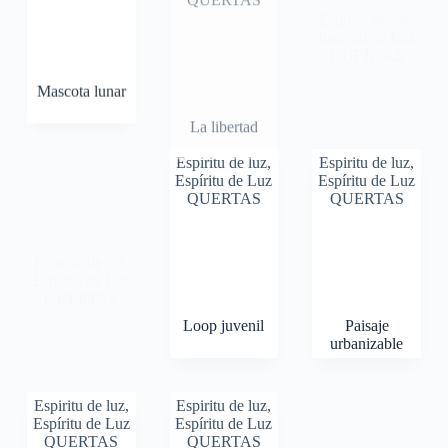
Mascota lunar
La libertad
Rombo
ancestral
Espiritu de luz
,
Espiritu de luz
,
Espíritu de Luz
Espíritu de Luz
QUERTAS
QUERTAS
Espiritu de luz
,
Espíritu de Luz
QUERTAS
Loop juvenil
Paisaje
urbanizable
Circulo del
Espiritu de luz
,
Espiritu de luz
,
despertar
Espíritu de Luz
Espíritu de Luz
QUERTAS
QUERTAS