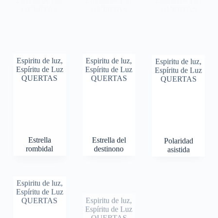
Espíritu de Luz
Espíritu de Luz
Espíritu de Luz
QUERTAS
QUERTAS
QUERTAS
Espiritu de luz
,
Espiritu de luz
,
Espiritu de luz
,
Espíritu de Luz
Espíritu de Luz
Espíritu de Luz
Decágono
Reflejo de
Rombo y
QUERTAS
QUERTAS
QUERTAS
Estrelado
señal
montaña
Estrella
Estrella del
Polaridad
rombidal
destinono
asistida
Espiritu de luz
,
Espiritu de luz
,
Espiritu de luz
,
Espíritu de Luz
Espíritu de Luz
Espíritu de Luz
QUERTAS
QUERTAS
QUERTAS