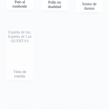
Pato al
Pollo en
Senior de
romboide
dualidad
ilusion
Espiritu de luz
,
Espiritu de luz
,
Espíritu de Luz
Espíritu de Luz
QUERTAS
QUERTAS
Espiritu de luz
,
Espíritu de Luz
QUERTAS
Virus de
Copo infinito
estrella
Estrella dual
Espiritu de luz
,
Espiritu de luz
,
Espiritu de luz
,