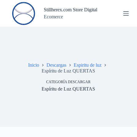
S
Stillherex.com Store Digital
a
Ecomerce
l
t
a
r
a
l
c
o
n
Inicio
Descargas
Espiritu de luz
t
Espíritu de Luz QUERTAS
e
n
CATEGORÍA DESCARGAR
i
d
Espíritu de Luz QUERTAS
o