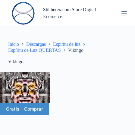
S
Stillherex.com Store Digital
a
Ecomerce
l
t
a
r
a
l
Inicio
Descargas
Espiritu de luz
c
Espíritu de Luz QUERTAS
Vikingo
o
n
Vikingo
t
e
n
i
d
o
Gratis – Comprar