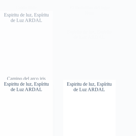
Espiritu de luz
,
Espíritu
Espiritu de luz
,
Espíritu
de Luz ARDAL
de Luz ARDAL
El monstruo del lago
Ness
Camino del arco iris
Enano mágico
Espiritu de luz
,
Espíritu
Espiritu de luz
,
Espíritu
de Luz ARDAL
de Luz ARDAL