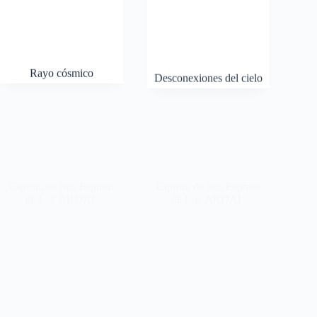
Rayo cósmico
Desconexiones del cielo
Espiritu de luz
,
Espíritu
de Luz ARDAL
Espiritu de luz
,
Espíritu
de Luz ARDAL
Caída libre