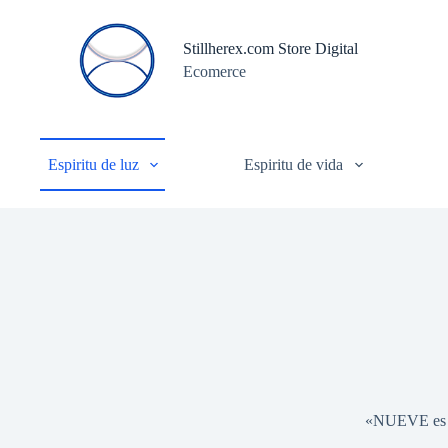
S
a
Stillherex.com Store Digital
l
Ecomerce
t
a
r
a
l
c
Espiritu de luz
Espiritu de vida
o
n
t
e
n
i
d
o
«NUEVE es el