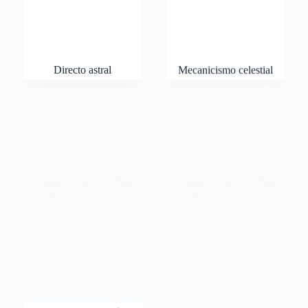
Directo astral
Mecanicismo celestial
Espiritu de luz
,
Espíritu
Espiritu de luz
,
Espíritu
de Luz ARDAL
de Luz ARDAL
Destellos de otros
Demonic flow
mundos