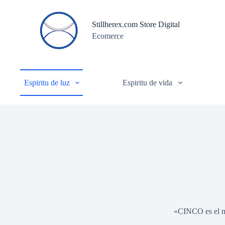
S
a
Stillherex.com Store Digital
l
Ecomerce
t
a
r
a
l
c
Espiritu de luz
Espiritu de vida
o
n
t
e
n
i
d
o
«CINCO es el ma