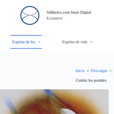
S
a
Stillherex.com Store Digital
l
Ecomerce
t
a
r
a
l
c
Espiritu de luz
Espiritu de vida
o
n
t
e
n
i
Inicio
Descargas
d
o
Cuiden los portales