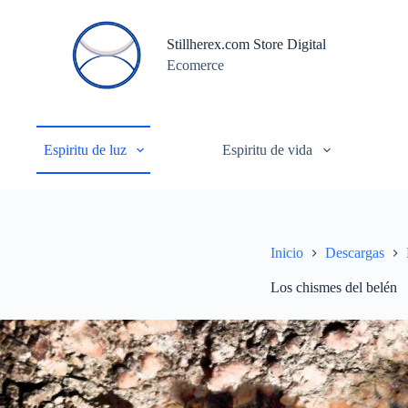
S
a
Stillherex.com Store Digital
l
Ecomerce
t
a
r
a
l
c
Espiritu de luz
Espiritu de vida
o
n
t
e
n
i
Inicio
Descargas
d
o
Los chismes del belén