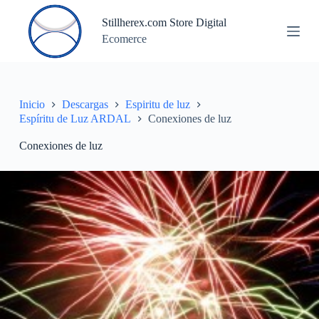
S
Stillherex.com Store Digital
a
Ecomerce
l
t
a
r
a
l
Inicio
Descargas
Espiritu de luz
c
Espíritu de Luz ARDAL
Conexiones de luz
o
n
Conexiones de luz
t
e
n
i
d
o