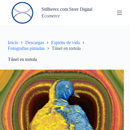
S
Stillherex.com Store Digital
a
Ecomerce
l
t
a
r
a
l
Inicio
Descargas
Espiritu de vida
c
Fotografias pintadas
Túnel en tortola
o
n
Túnel en tortola
t
e
n
i
d
o