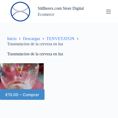
S
Stillherex.com Store Digital
a
Ecomerce
l
t
a
r
a
l
Inicio
Descargas
TENVETATON
c
Trasmutacion de la cerveza en luz
o
n
Trasmutacion de la cerveza en luz
t
e
n
i
d
o
€15.00 – Comprar