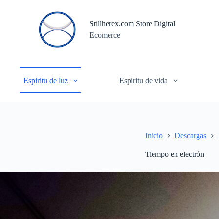
S
a
Stillherex.com Store Digital
l
Ecomerce
t
a
r
a
l
c
Espiritu de luz
Espiritu de vida
o
n
t
e
n
i
Inicio
Descargas
d
o
Tiempo en electrón