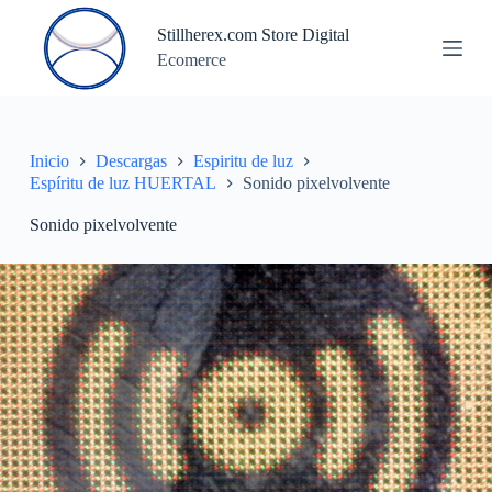
S
Stillherex.com Store Digital
a
Ecomerce
l
t
a
r
a
l
Inicio
Descargas
Espiritu de luz
c
Espíritu de luz HUERTAL
Sonido pixelvolvente
o
n
Sonido pixelvolvente
t
e
n
i
d
o