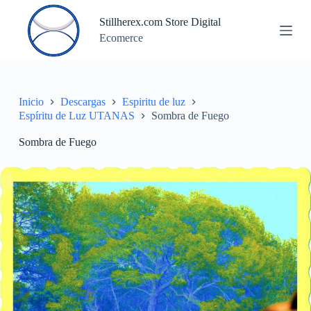
S
Stillherex.com Store Digital
a
Ecomerce
l
t
a
r
a
l
Inicio
Descargas
Espiritu de luz
c
Espíritu de Luz UTANAS
Sombra de Fuego
o
n
Sombra de Fuego
t
e
n
i
d
o