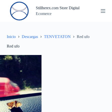
S
Stillherex.com Store Digital
a
Ecomerce
l
t
a
r
a
l
Inicio
Descargas
TENVETATON
Red ufo
c
o
Red ufo
n
t
e
n
i
d
o