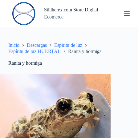
S
Stillherex.com Store Digital
a
Ecomerce
l
t
a
r
a
l
Inicio
Descargas
Espiritu de luz
c
Espíritu de luz HUERTAL
Ranita y hormiga
o
n
Ranita y hormiga
t
e
n
i
d
o