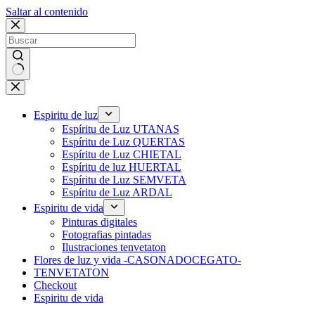
Saltar al contenido
Sin
resultados
Espiritu de luz
Espíritu de Luz UTANAS
Espíritu de Luz QUERTAS
Espíritu de Luz CHIETAL
Espíritu de luz HUERTAL
Espíritu de Luz SEMVETA
Espíritu de Luz ARDAL
Espiritu de vida
Pinturas digitales
Fotografias pintadas
Ilustraciones tenvetaton
Flores de luz y vida -CASONADOCEGATO-
TENVETATON
Checkout
Espiritu de vida