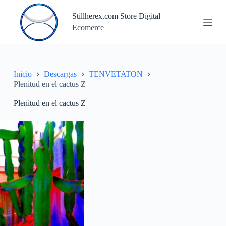
S
Stillherex.com Store Digital
a
Ecomerce
l
t
a
r
a
l
Inicio
Descargas
TENVETATON
c
Plenitud en el cactus Z
o
n
Plenitud en el cactus Z
t
e
n
i
d
o