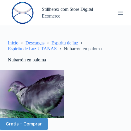
S
Stillherex.com Store Digital
a
Ecomerce
l
t
a
r
a
l
Inicio
Descargas
Espiritu de luz
c
Espíritu de Luz UTANAS
Nubarrón en paloma
o
n
Nubarrón en paloma
t
e
n
i
d
o
Gratis – Comprar