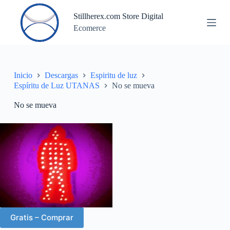
S
Stillherex.com Store Digital
a
Ecomerce
l
t
a
r
a
l
Inicio
Descargas
Espiritu de luz
c
Espíritu de Luz UTANAS
No se mueva
o
n
No se mueva
t
e
n
i
d
o
Gratis – Comprar