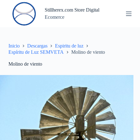
S
Stillherex.com Store Digital
a
Ecomerce
l
t
a
r
a
l
Inicio
Descargas
Espiritu de luz
c
Espíritu de Luz SEMVETA
Molino de viento
o
n
Molino de viento
t
e
n
i
d
o