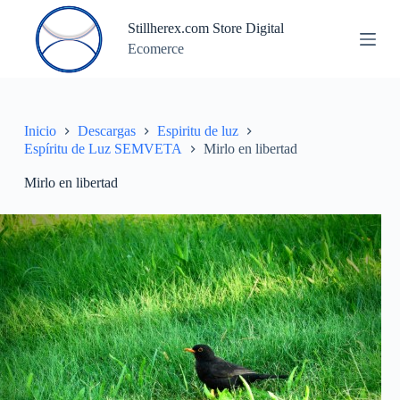
S
Stillherex.com Store Digital
a
Ecomerce
l
t
a
r
a
l
Inicio
Descargas
Espiritu de luz
c
Espíritu de Luz SEMVETA
Mirlo en libertad
o
n
Mirlo en libertad
t
e
n
i
d
o