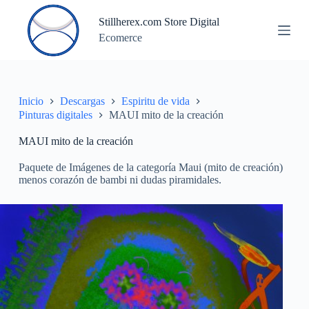
S
Stillherex.com Store Digital
a
Ecomerce
l
t
a
r
a
l
Inicio
Descargas
Espiritu de vida
c
Pinturas digitales
MAUI mito de la creación
o
n
MAUI mito de la creación
t
e
Paquete de Imágenes de la categoría Maui (mito de creación)
n
menos corazón de bambi ni dudas piramidales.
i
d
o