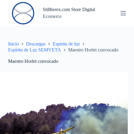
S
Stillherex.com Store Digital
a
Ecomerce
l
t
a
r
a
l
Inicio
Descargas
Espiritu de luz
c
Espíritu de Luz SEMVETA
Maestro Horlet convocado
o
n
Maestro Horlet convocado
t
e
n
i
d
o