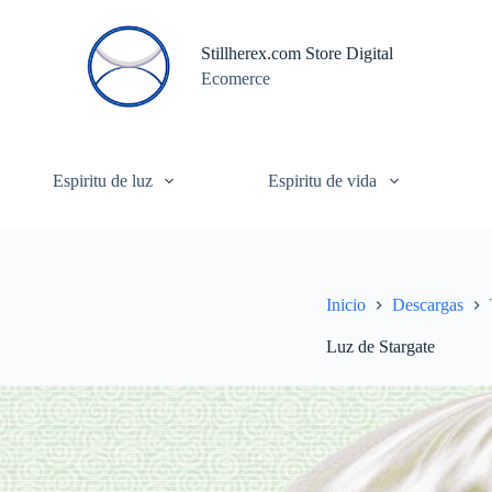
S
a
Stillherex.com Store Digital
l
Ecomerce
t
a
r
a
l
c
Espiritu de luz
Espiritu de vida
o
n
t
e
n
i
Inicio
Descargas
d
o
Luz de Stargate