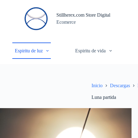
S
a
Stillherex.com Store Digital
l
Ecomerce
t
a
r
a
l
c
Espiritu de luz
Espiritu de vida
o
n
t
e
n
i
Inicio
Descargas
d
o
Luna partida