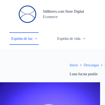
S
a
Stillherex.com Store Digital
l
Ecomerce
t
a
r
a
l
c
Espiritu de luz
Espiritu de vida
o
n
t
e
n
i
Inicio
Descargas
d
o
Luna fucsia pasión