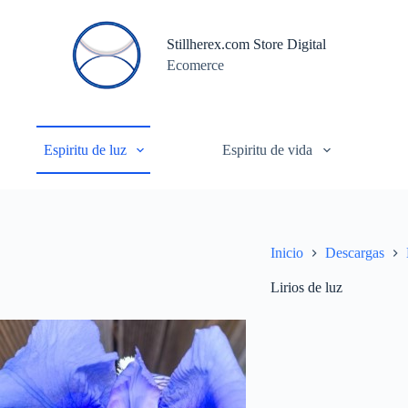
S
a
Stillherex.com Store Digital
l
Ecomerce
t
a
r
a
l
c
Espiritu de luz
Espiritu de vida
o
n
t
e
n
i
Inicio
Descargas
d
o
Lirios de luz