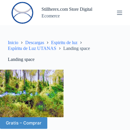
S
Stillherex.com Store Digital
a
Ecomerce
l
t
a
r
a
l
Inicio
Descargas
Espiritu de luz
c
Espíritu de Luz UTANAS
Landing space
o
n
Landing space
t
e
n
i
d
o
Gratis – Comprar