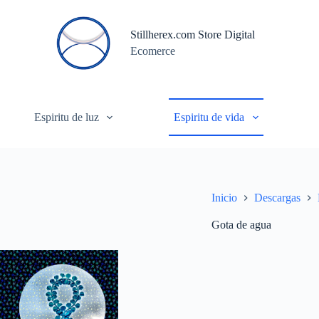
S
a
Stillherex.com Store Digital
l
Ecomerce
t
a
r
a
l
c
Espiritu de luz
Espiritu de vida
o
n
t
e
n
i
Inicio
Descargas
d
o
Gota de agua