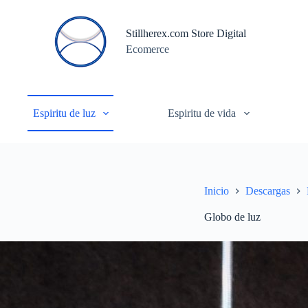
S
a
Stillherex.com Store Digital
l
Ecomerce
t
a
r
a
l
c
Espiritu de luz
Espiritu de vida
o
n
t
e
n
i
Inicio
Descargas
d
o
Globo de luz