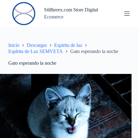
S
Stillherex.com Store Digital
a
Ecomerce
l
t
a
r
a
l
Inicio
Descargas
Espiritu de luz
c
Espíritu de Luz SEMVETA
Gato esperando la noche
o
n
Gato esperando la noche
t
e
n
i
d
o