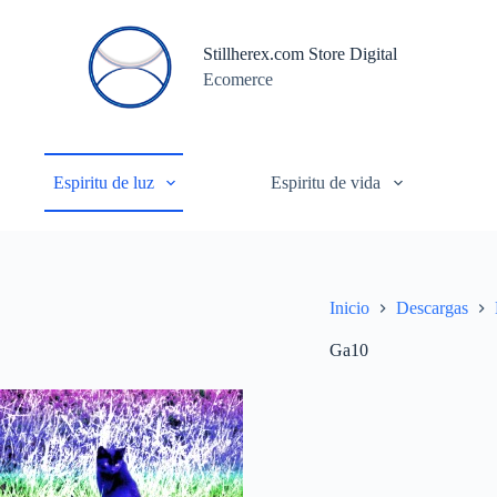
S
a
Stillherex.com Store Digital
l
Ecomerce
t
a
r
a
l
c
Espiritu de luz
Espiritu de vida
o
n
t
e
n
i
Inicio
Descargas
d
o
Ga10