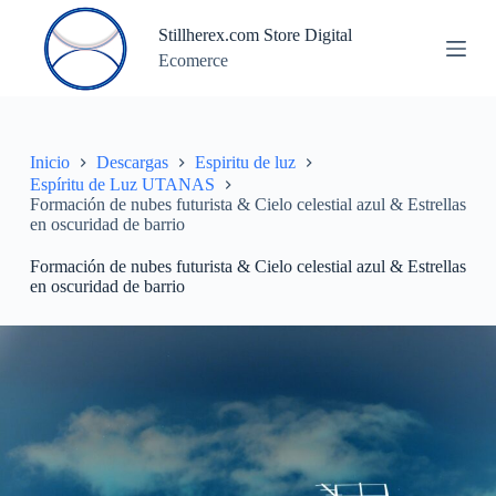
S
Stillherex.com Store Digital
a
Ecomerce
l
t
a
r
a
l
Inicio
Descargas
Espiritu de luz
c
Espíritu de Luz UTANAS
o
Formación de nubes futurista & Cielo celestial azul & Estrellas
n
en oscuridad de barrio
t
e
Formación de nubes futurista & Cielo celestial azul & Estrellas
n
en oscuridad de barrio
i
d
o