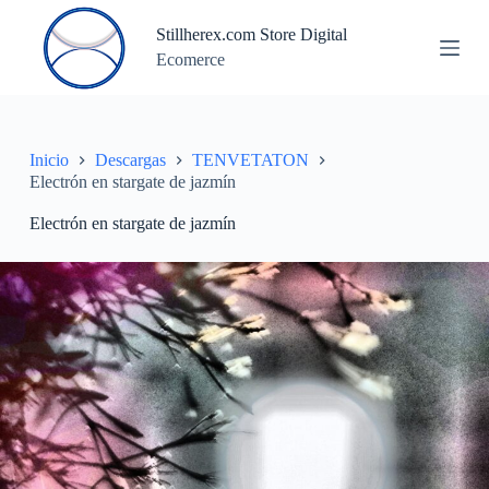
S
Stillherex.com Store Digital
a
Ecomerce
l
t
a
r
a
l
Inicio
Descargas
TENVETATON
c
Electrón en stargate de jazmín
o
n
Electrón en stargate de jazmín
t
e
n
i
d
o