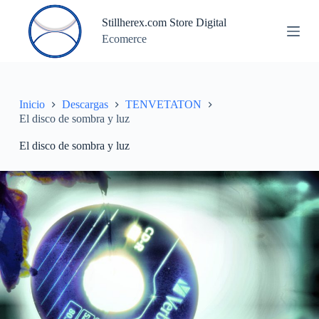
S
Stillherex.com Store Digital
a
Ecomerce
l
t
a
r
a
l
Inicio
Descargas
TENVETATON
c
El disco de sombra y luz
o
n
El disco de sombra y luz
t
e
n
i
d
o