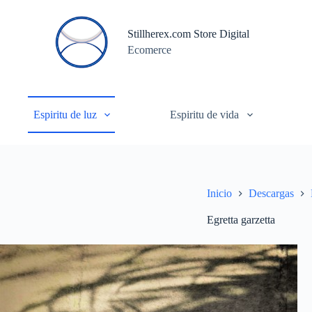
S
a
Stillherex.com Store Digital
l
Ecomerce
t
a
r
a
l
c
Espiritu de luz
Espiritu de vida
o
n
t
e
n
i
Inicio
Descargas
d
o
Egretta garzetta