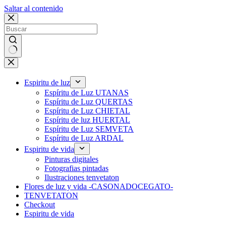
Saltar al contenido
Sin
resultados
Espiritu de luz
Espíritu de Luz UTANAS
Espíritu de Luz QUERTAS
Espíritu de Luz CHIETAL
Espíritu de luz HUERTAL
Espíritu de Luz SEMVETA
Espíritu de Luz ARDAL
Espiritu de vida
Pinturas digitales
Fotografias pintadas
Ilustraciones tenvetaton
Flores de luz y vida -CASONADOCEGATO-
TENVETATON
Checkout
Espiritu de vida