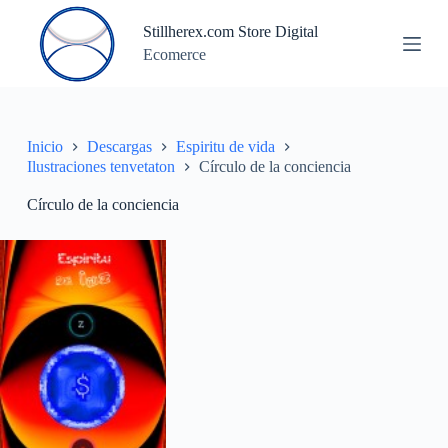
S
Stillherex.com Store Digital
a
Ecomerce
l
t
a
r
a
l
Inicio
Descargas
Espiritu de vida
c
Ilustraciones tenvetaton
Círculo de la conciencia
o
n
Círculo de la conciencia
t
e
n
i
d
o