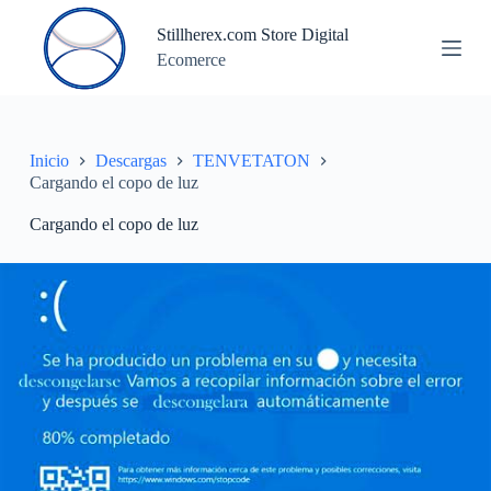
S
Stillherex.com Store Digital
a
Ecomerce
l
t
a
r
a
l
Inicio
Descargas
TENVETATON
c
Cargando el copo de luz
o
n
Cargando el copo de luz
t
e
n
i
d
o