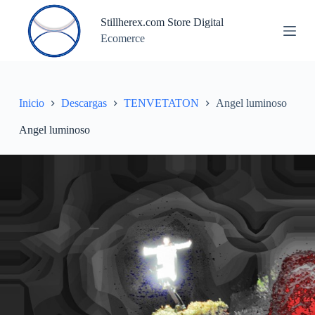
S
Stillherex.com Store Digital
a
Ecomerce
l
t
a
r
a
l
Inicio
Descargas
TENVETATON
Angel luminoso
c
o
Angel luminoso
n
t
e
n
i
d
o