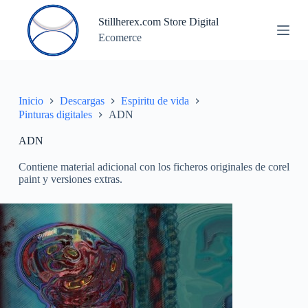
S
Stillherex.com Store Digital
a
Ecomerce
l
t
a
r
a
l
Inicio
Descargas
Espiritu de vida
c
Pinturas digitales
ADN
o
n
ADN
t
e
Contiene material adicional con los ficheros originales de corel
n
paint y versiones extras.
i
d
o