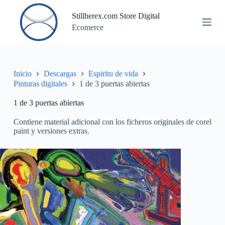
S
Stillherex.com Store Digital
a
Ecomerce
l
t
a
r
a
l
Inicio
Descargas
Espiritu de vida
c
Pinturas digitales
1 de 3 puertas abiertas
o
n
1 de 3 puertas abiertas
t
e
Contiene material adicional con los ficheros originales de corel
n
paint y versiones extras.
i
d
o