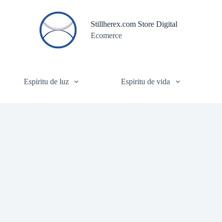
S
a
Stillherex.com Store Digital
l
Ecomerce
t
a
r
a
l
c
Espiritu de luz
Espiritu de vida
o
n
t
e
n
i
d
o