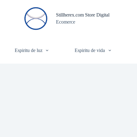
S
a
Stillherex.com Store Digital
l
Ecomerce
t
a
r
a
l
c
Espiritu de luz
Espiritu de vida
o
n
t
e
n
i
d
o